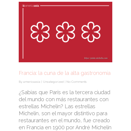
Francia: la cuna de la alta gastronomía
By
americaasia
|
Uncategorized
|
No Comments
¿Sabías que París es la tercera ciudad
del mundo con más restaurantes con
estrellas Michelin? Las estrellas
Michelin, son el mayor distintivo para
restaurantes en el mundo, fue creado
en Francia en 1900 por André Michelin