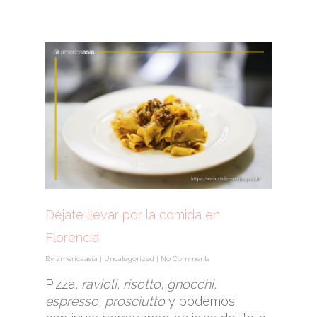
Déjate llevar por la comida en
Florencia
By
americaasia
|
Uncategorized
|
No Comments
Pizza
, ravioli, risotto, gnocchi,
espresso, prosciutto
y podemos