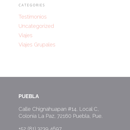
CATEGORIES
Testimonios
Uncategorized
Viajes
Viajes Grupales
PUEBLA
Calle Chignahuapan #14, Local C,
Colonia La Paz, 72160 Puebla, Pue.
+52 (81) 3239 4697