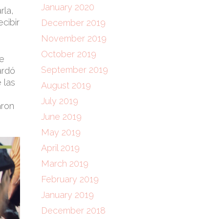
January 2020
rla,
cibir
December 2019
November 2019
October 2019
de
September 2019
ardó
 las
August 2019
July 2019
aron
June 2019
May 2019
April 2019
March 2019
February 2019
January 2019
December 2018