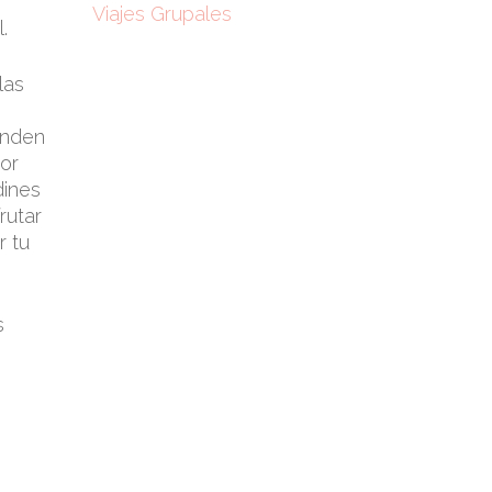
Viajes Grupales
.
las
enden
or
dines
rutar
r tu
s