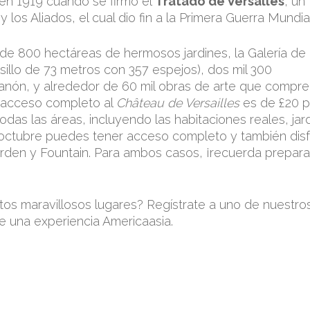
 en 1919 cuando se firmó el
Tratado de Versalles
, un
los Aliados, el cual dio fin a la Primera Guerra Mundial
de 800 hectáreas de hermosos jardines, la Galería de 
sillo de 73 metros con 357 espejos), dos mil 300
rianón, y alrededor de 60 mil obras de arte que compr
el acceso completo al
Château de Versailles
es de £20 p
todas las áreas, incluyendo las habitaciones reales, jar
l y octubre puedes tener acceso completo y también disf
rden y Fountain. Para ambos casos, ¡recuerda prepara
stos maravillosos lugares? Regístrate a uno de nuestro
e una experiencia Americaasia.