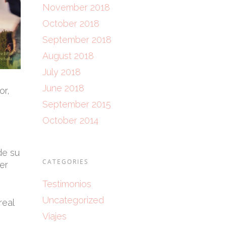
November 2018
October 2018
September 2018
August 2018
July 2018
June 2018
or,
September 2015
October 2014
de su
CATEGORIES
er
Testimonios
Uncategorized
real
Viajes