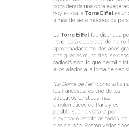
considerada una obra exagerada
hoy en día la
Torre Eiffel
es uno
a más de siete millones de per
La
Torre Eiffel
fue diseñada por
París, está elaborada de hierro
aproximadamente dos años gracia
dos guerras mundiales, se desc
radiodifusión, lo que permitió 
a los aliados a la toma de decis
“La Dame de Fer”
(como la llam
los franceses) es uno de los
atractivos turísticos más
emblemáticos de París y es
posible subir a visitarla por
elevador o escaleras todos los
días del año. Existen varios tipo