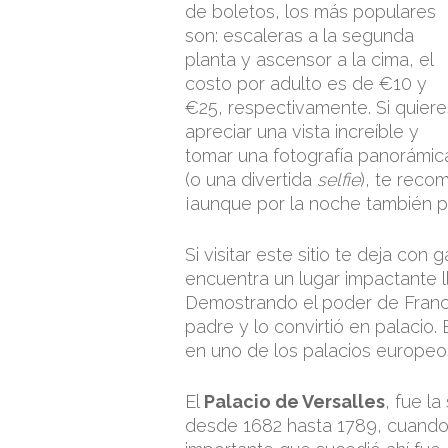
de boletos, los más populares
son: escaleras a la segunda
planta y ascensor a la cima, el
costo por adulto es de €10 y
€25, respectivamente. Si quiere
apreciar una vista increíble y
tomar una fotografía panorámic
(o una divertida
selfie
), te reco
¡aunque por la noche también p
Si visitar este sitio te deja co
encuentra un lugar impactante ll
Demostrando el poder de Francia
padre y lo convirtió en palacio. 
en uno de los palacios europeo
El
Palacio de Versalles
, fue l
desde 1682 hasta 1789, cuando 