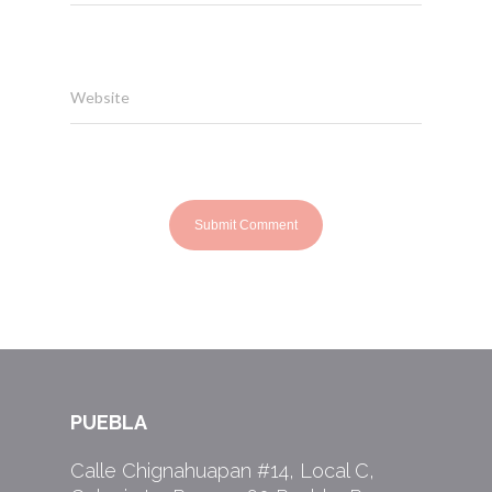
Website
PUEBLA
Calle Chignahuapan #14, Local C,