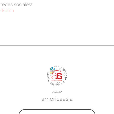
redes sociales!
inkedIn
Author
americaasia