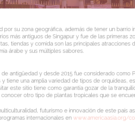
ad por su zona geográfica, además de tener un barrio in
ios más antiguos de Singapur y fue de las primeras z
as, tiendas y comida son las principales atracciones de
mía árabe y sus múltiples sabores.
os de antigüedad y desde 2015 fue considerado como P
tiene una amplia variedad de tipos de orquídeas, es el
isitar este sitio tiene como garantía gozar de la tranqu
 conocer otro tipo de plantas tropicales que se encuen
iculturalidad, futurismo e innovación de este país asiáti
 programas internacionales en
www.americaasia.org/co