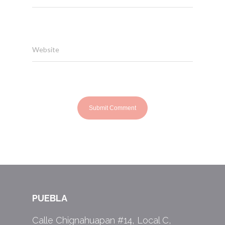
Website
PUEBLA
Calle Chignahuapan #14, Local C,