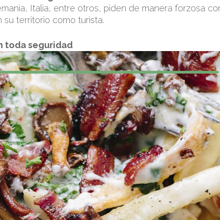
ania, Italia, entre otros, piden de manera forzosa c
 su territorio como turista.
n toda seguridad