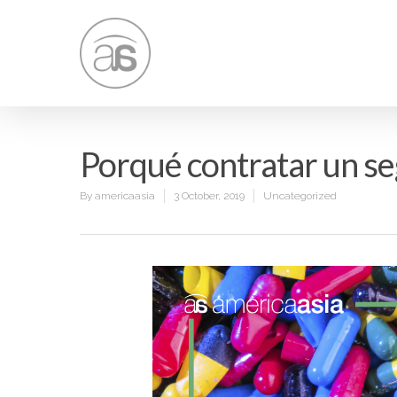
Porqué contratar un se
By
americaasia
3 October, 2019
Uncategorized